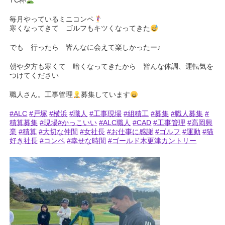
TC杯
毎月やっているミニコンペ
寒くなってきて ゴルフもキツくなってきた
でも 行ったら 皆んなに会えて楽しかったー♪
朝や夕方も寒くて 暗くなってきたから 皆んな体調、運転気を
つけてください
職人さん。工事管理
募集しています
#ALC
#戸塚
#横浜
#職人
#工事現場
#組積工
#募集
#職人募集
#
積算募集
#現場
#かっこいい
#ALC職人
#CAD
#工事管理
#高岡興
業
#積算
#大切な仲間
#女社長
#お仕事に感謝
#ゴルフ
#運動
#猫
好き社長
#コンペ
#幸せな時間
#ゴールド木更津カントリー