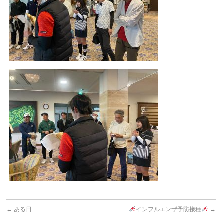
←
ある日
インフルエンザ予防接種
→