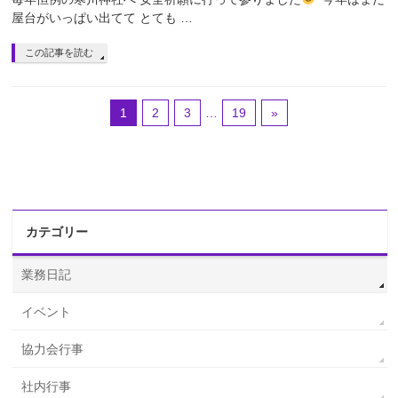
屋台がいっぱい出てて とても …
この記事を読む
1
2
3
…
19
»
カテゴリー
業務日記
イベント
協力会行事
社内行事