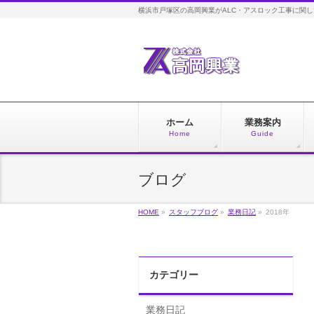
横浜市戸塚区の高岡興業がALC・アスロック工事に関
ホーム
業務案内
Home
Guide
ブログ
HOME
»
スタッフブログ
»
業務日記
»
2018年
カテゴリー
業務日記