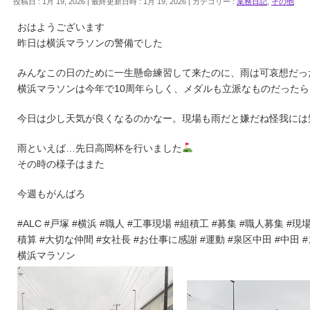
投稿日 : 1月 19, 2026
最終更新日時 : 1月 19, 2026
カテゴリー :
業務日記
,
その他
おはようございます
昨日は横浜マラソンの警備でした
みんなこの日のために一生懸命練習して来たのに、雨は可哀想だっ
横浜マラソンは今年で10周年らしく、メダルも立派なものだった
今日は少し天気が良くなるのかなー。現場も雨だと嫌だね怪我には
雨といえば…先日高岡杯を行いました
その時の様子はまた
今週もがんばろ
#ALC #戸塚 #横浜 #職人 #工事現場 #組積工 #募集 #職人募集 #現場
積算 #大切な仲間 #女社長 #お仕事に感謝 #運動 #泉区中田 #中田 
横浜マラソン