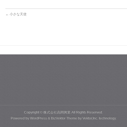
←
小さな天使
Copyright ©
株式会社高岡興業
All Rights Reserved.
Powered by
WordPress
&
BizVektor Theme
by
Vektor,Inc.
technology.