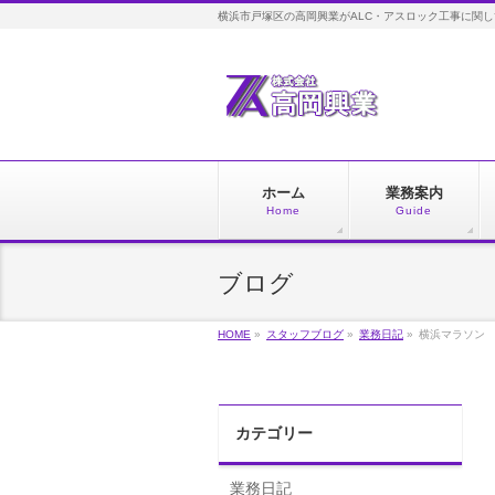
横浜市戸塚区の高岡興業がALC・アスロック工事に関
ホーム
業務案内
Home
Guide
ブログ
HOME
»
スタッフブログ
»
業務日記
»
横浜マラソン
カテゴリー
業務日記