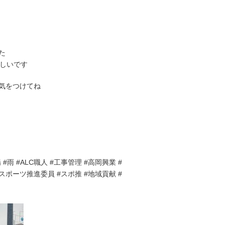
た
らしいです
気をつけてね
 #雨 #ALC職人 #工事管理 #高岡興業 #
#スポーツ推進委員 #スポ推 #地域貢献 #