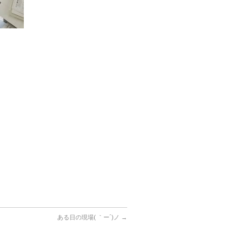
ある日の現場( ｀ー´)ノ
→