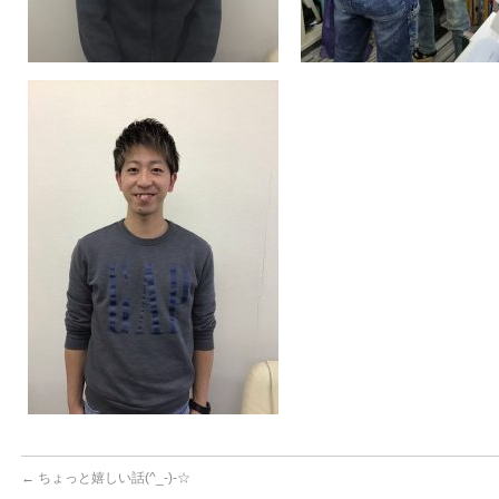
←
ちょっと嬉しい話(^_-)-☆