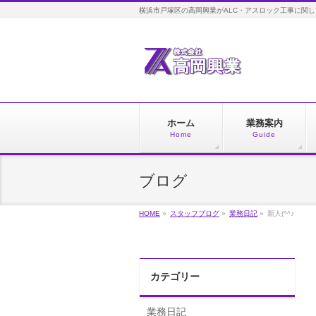
横浜市戸塚区の高岡興業がALC・アスロック工事に関
ホーム
業務案内
Home
Guide
ブログ
HOME
»
スタッフブログ
»
業務日記
»
新人(^^♪
カテゴリー
業務日記