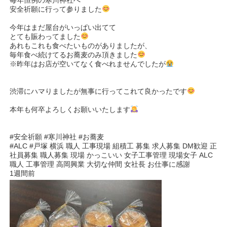
毎年恒例の寒川神社へ
安全祈願に行って参りました
今年はまだ屋台がいっぱい出てて
とても賑わってました
あれもこれも食べたいものがありましたが、
毎年食べ続けてるお蕎麦のみ頂きました
※昨年はお店が空いてなく食べれませんでしたが‪
渋滞にハマりましたが無事に行ってこれて良かったです
本年も何卒よろしくお願いいたします
#安全祈願 #寒川神社 #お蕎麦
#ALC #戸塚 横浜 職人 工事現場 組積工 募集 求人募集 DM歓迎 正
社員募集 職人募集 現場 かっこいい 女子工事管理 現場女子 ALC
職人 工事管理 高岡興業 大切な仲間 女社長 お仕事に感謝
1週間前