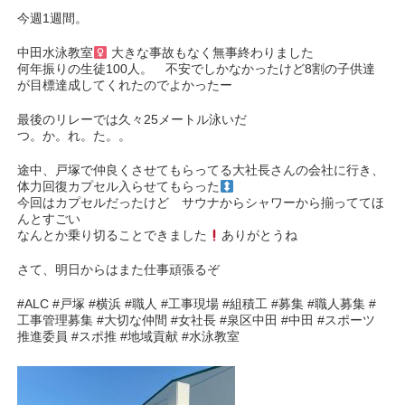
今週1週間。
中田水泳教室‍
大きな事故もなく無事終わりました
何年振りの生徒100人。 不安でしかなかったけど8割の子供達
が目標達成してくれたのでよかったー
最後のリレーでは久々25メートル泳いだ
つ。か。れ。た。。
途中、戸塚で仲良くさせてもらってる大社長さんの会社に行き、
体力回復カプセル入らせてもらった‍
今回はカプセルだったけど サウナからシャワーから揃っててほ
んとすごい
なんとか乗り切ることできました
ありがとうね
さて、明日からはまた仕事頑張るぞ
#ALC #戸塚 #横浜 #職人 #工事現場 #組積工 #募集 #職人募集 #
工事管理募集 #大切な仲間 #女社長 #泉区中田 #中田 #スポーツ
推進委員 #スポ推 #地域貢献 #水泳教室