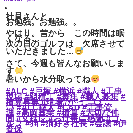
takaokako_gyou
。
社員さんと。
お勉強。お勉強。。
やはり。昔から この時間は眠
くなる…
次の日のゴルフは 欠席させて
いただきました…
さて、今週も皆んなお願いしま
す
暑いから水分取ってね
#ALC
#戸塚
#横浜
#職人
#工事
現場
#組積工
#募集
#職人募集
#
積算募集
#現場
#かっこい
い
#ALC職人
#CAD
#工事管
理
#高岡興業
#積算
#大切な仲
間
#女社長
#お仕事に感謝
#ゴ
ルフ
#猫
#猫好き社長
#会議
#伊
香保