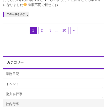
になりました
※順不同で載せてお …
この記事を読む
1
2
3
…
10
»
カテゴリー
業務日記
イベント
協力会行事
社内行事