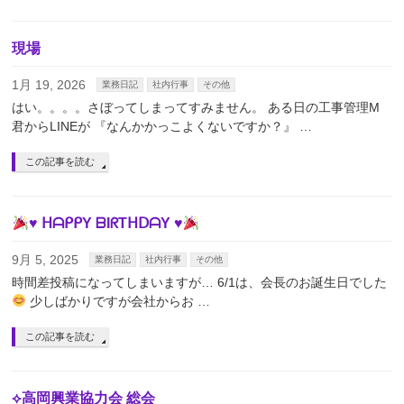
現場
1月 19, 2026
業務日記
社内行事
その他
はい。。。。さぼってしまってすみません。 ある日の工事管理M
君からLINEが 『なんかかっこよくないですか？』 …
この記事を読む
♥︎ ᕼᗩᑭᑭY ᗷIᖇTᕼᗞᗩY ♥︎
9月 5, 2025
業務日記
社内行事
その他
時間差投稿になってしまいますが… 6/1は、会長のお誕生日でした
少しばかりですが会社からお …
この記事を読む
⟡高岡興業協力会 総会