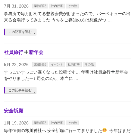
7月 31, 2026
業務日記
社内行事
その他
事務所で毎月貯めてる懇親会費が貯まったので、バーベキューの出
来る会場行ってみました うちをご存知の方は想像がつ …
この記事を読む
社員旅行
新年会
5月 22, 2026
業務日記
イベント
社内行事
その他
すっごいすっごい遅くなった投稿です… 年明け社員旅行
新年会
をやりましたー♪ 司会の2人、本当に …
この記事を読む
安全祈願
1月 19, 2026
業務日記
社内行事
その他
毎年恒例の寒川神社へ 安全祈願に行って参りました
⁡ 今年はまだ