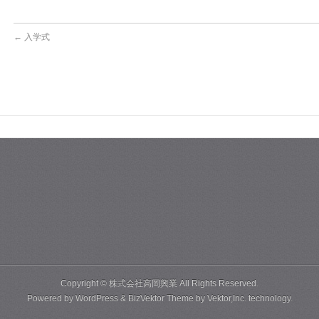
←
入学式
Copyright ©
株式会社高岡興業
All Rights Reserved.
Powered by
WordPress
&
BizVektor Theme
by
Vektor,Inc.
technology.