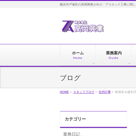
横浜市戸塚区の高岡興業がALC・アスロック工事に関
ホーム
業務案内
Home
Guide
ブログ
HOME
»
スタッフブログ
»
社内行事
»
歓迎会＆誕生
カテゴリー
業務日記