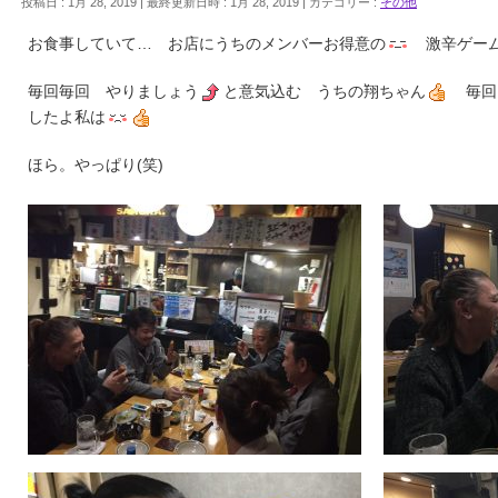
投稿日 : 1月 28, 2019
最終更新日時 : 1月 28, 2019
カテゴリー :
その他
お食事していて… お店にうちのメンバーお得意の
激辛ゲーム
毎回毎回 やりましょう
と意気込む うちの翔ちゃん
毎回
したよ私は
ほら。やっぱり(笑)