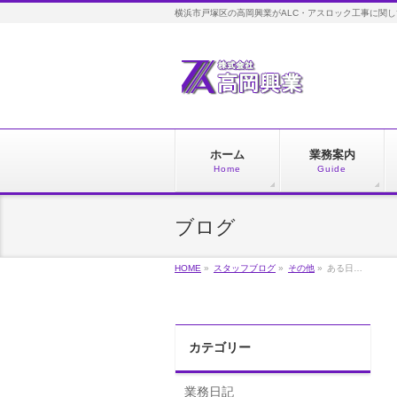
横浜市戸塚区の高岡興業がALC・アスロック工事に関
ホーム
業務案内
Home
Guide
ブログ
HOME
»
スタッフブログ
»
その他
»
ある日…
カテゴリー
業務日記