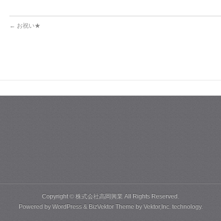
←
お祝い★
Copyright ©
株式会社高岡興業
All Rights Reserved.
Powered by
WordPress
&
BizVektor Theme
by
Vektor,Inc.
technology.