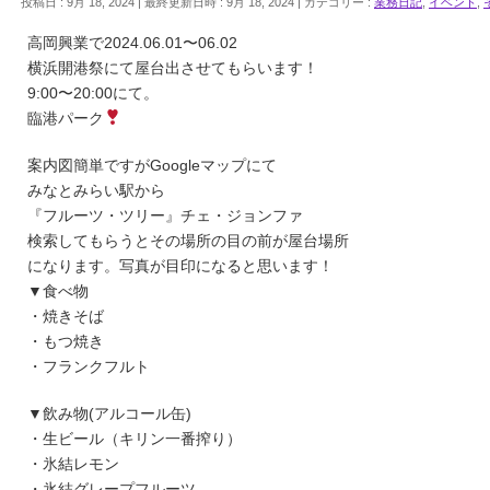
投稿日 : 9月 18, 2024
最終更新日時 : 9月 18, 2024
カテゴリー :
業務日記
,
イベント
,
高岡興業で2024.06.01〜06.02
横浜開港祭にて屋台出させてもらいます！
9:00〜20:00にて。
臨港パーク
案内図簡単ですがGoogleマップにて
みなとみらい駅から
『フルーツ・ツリー』チェ・ジョンファ
検索してもらうとその場所の目の前が屋台場所
になります。写真が目印になると思います！
▼食べ物
・焼きそば
・もつ焼き
・フランクフルト
▼飲み物(アルコール缶)
・生ビール（キリン一番搾り）
・氷結レモン
・氷結グレープフルーツ