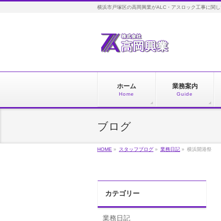
横浜市戸塚区の高岡興業がALC・アスロック工事に関
ホーム
業務案内
Home
Guide
ブログ
HOME
»
スタッフブログ
»
業務日記
»
横浜開港祭
カテゴリー
業務日記