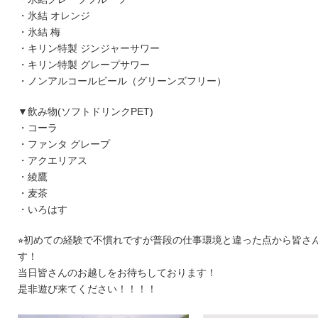
・氷結 オレンジ
・氷結 梅
・キリン特製 ジンジャーサワー
・キリン特製 グレープサワー
・ノンアルコールビール（グリーンズフリー）
▼飲み物(ソフトドリンクPET)
・コーラ
・ファンタ グレープ
・アクエリアス
・綾鷹
・麦茶
・いろはす
⭐︎初めての経験で不慣れですが普段の仕事環境と違った点から皆さ
す！
当日皆さんのお越しをお待ちしております！
是非遊び来てください！！！！