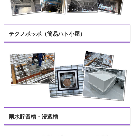
テクノポッポ（簡易ハト小屋）
雨水貯留槽・浸透槽