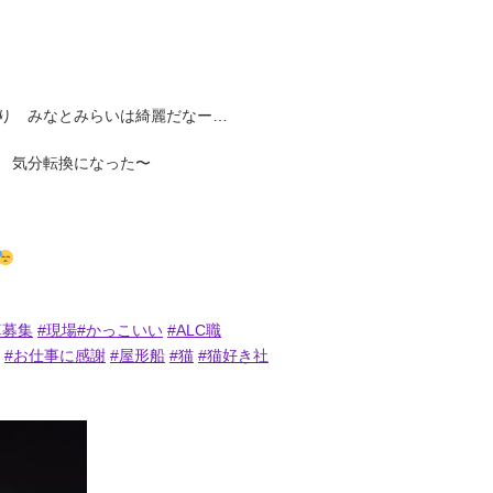
り みなとみらいは綺麗だなー…
 気分転換になった〜
算募集
#現場
#かっこいい
#ALC職
#お仕事に感謝
#屋形船
#猫
#猫好き社