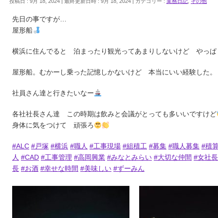
投稿日 : 9月 18, 2024
最終更新日時 : 9月 18, 2024
カテゴリー :
業務日記
,
その他
先日の事ですが…
屋形船
横浜に住んでると 泊まったり観光ってあまりしないけど やっぱ
屋形船。むかーし乗った記憶しかないけど 本当にいい経験した。
社員さん達と行きたいなー
各社社長さん達 この時期は飲みと会議がとっても多いいですけど
身体に気をつけて 頑張ろ
#ALC
#戸塚
#横浜
#職人
#工事現場
#組積工
#募集
#職人募集
#積
人
#CAD
#工事管理
#高岡興業
#みなとみらい
#大切な仲間
#女社長
長
#お酒
#幸せな時間
#美味しい
#ずーみん