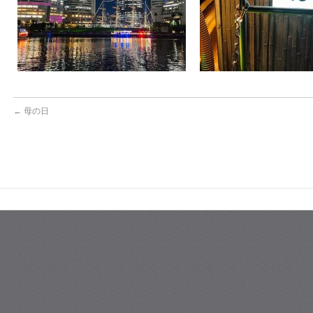
←
母の日