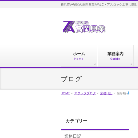
横浜市戸塚区の高岡興業がALC・アスロック工事に関
ホーム
業務案内
Home
Guide
ブログ
HOME
»
スタッフブログ
»
業務日記
»
屋形船
カテゴリー
業務日記