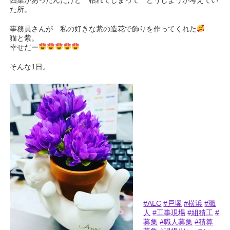
四葉があったんだけど 枯れてしまって どうしようか考えてい
た所。
事務員さんが 私の好きな紫の造花で飾りを作ってくれた
猫と紫。
幸せだー
そんな1日。
#ALC
#戸塚
#横浜
#職
人
#工事現場
#組積工
#
募集
#職人募集
#積算