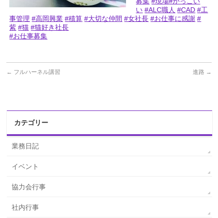
募集
#現場
#かっこい
い
#ALC職人
#CAD
#工
事管理
#高岡興業
#積算
#大切な仲間
#女社長
#お仕事に感謝
#
紫
#猫
#猫好き社長
#お仕事募集
←
フルハーネル講習
進路
→
カテゴリー
業務日記
イベント
協力会行事
社内行事