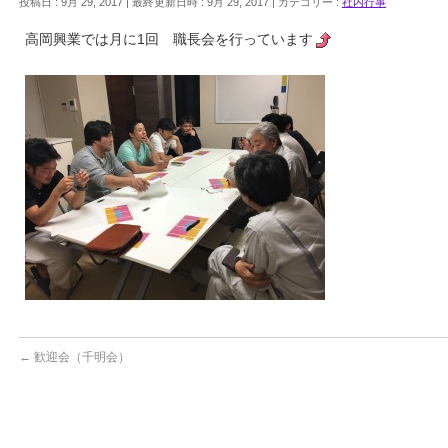
投稿日 : 9月 29, 2017
最終更新日時 : 9月 29, 2017
カテゴリー :
社内行事
高岡興業では月に1回 職長会を行っています
←
歓迎会（千明会）