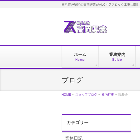
横浜市戸塚区の高岡興業がALC・アスロック工事に関
ホーム
業務案内
Home
Guide
ブログ
HOME
»
スタッフブログ
»
社内行事
»
職長会
カテゴリー
業務日記