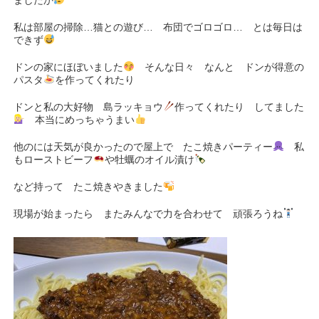
ましたか
私は部屋の掃除…猫との遊び… 布団でゴロゴロ… とは毎日は
できず
ドンの家にほぼいました
そんな日々 なんと ドンが得意の
パスタ
を作ってくれたり
ドンと私の大好物 島ラッキョウ
作ってくれたり してました
本当にめっちゃうまい
他のには天気が良かったので屋上で たこ焼きパーティー
私
もローストビーフ
や牡蠣のオイル漬け
など持って たこ焼きやきました
現場が始まったら またみんなで力を合わせて 頑張ろうね