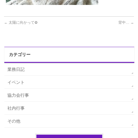
←
太陽に向かって✿
背中…
→
カテゴリー
業務日記
イベント
協力会行事
社内行事
その他