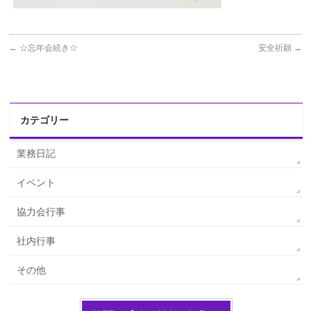
←
☆忘年会続き☆
安全祈願
→
カテゴリー
業務日記
イベント
協力会行事
社内行事
その他